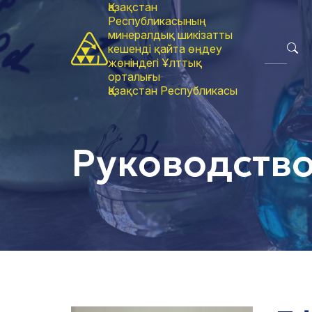
Қазақстан
Республикасының
минералдық шикізатты
кешенді қайта өңдеу
жөніндегі Ұлттық
орталығы
Қазақстан Республикасы
Руководств