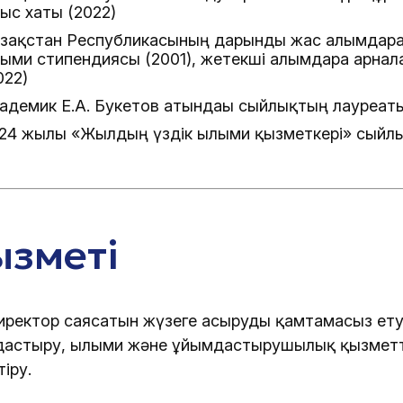
ғыс хаты (2022)
зақстан Республикасының дарынды жас ғалымдарға 
лыми стипендиясы (2001), жетекші ғалымдарға арнал
022)
адемик Е.А. Букетов атындағы сыйлықтың лауреаты
24 жылғы «Жылдың үздік ғылыми қызметкері» сыйл
зметі
иректор саясатын жүзеге асыруды қамтамасыз ет
астыру, ғылыми және ұйымдастырушылық қызметт
іру.