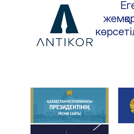
Ег
жемқор
көрсеті