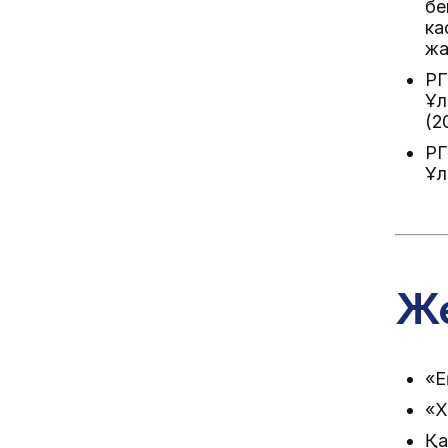
бе
ка
жа
РГ
Ұл
(2
РГ
Ұл
Же
«Е
«Х
Қа