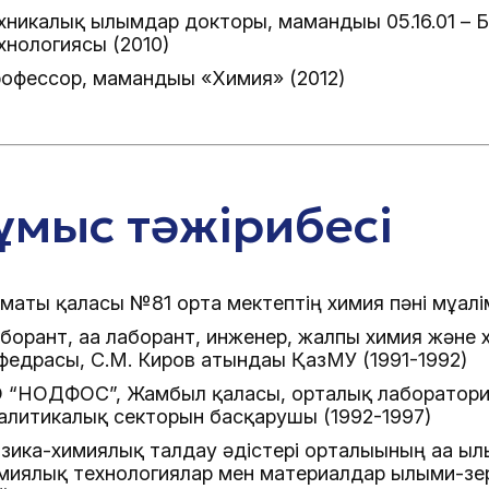
хникалық ғылымдар докторы, мамандығы 05.16.01 – 
хнологиясы (2010)
офессор, мамандығы «Химия» (2012)
мыс тәжірибесі
маты қаласы №81 орта мектептің химия пәні мұғалім
борант, аға лаборант, инженер, жалпы химия және
федрасы, С.М. Киров атындағы ҚазМУ (1991-1992)
 “НОДФОС”, Жамбыл қаласы, орталық лаборатори
алитикалық секторын басқарушы (1992-1997)
зика-химиялық талдау әдістері орталығының аға ғы
миялық технологиялар мен материалдар ғылыми-зе