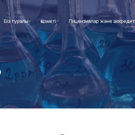
Біз туралы
Қызметі
Лицензиялар және аккреди
о