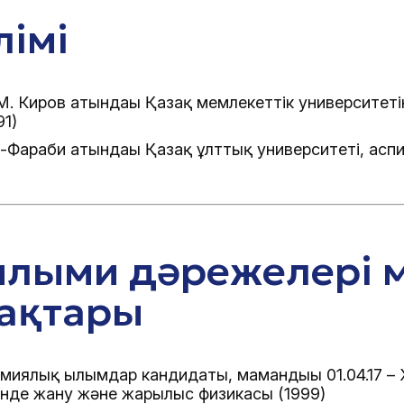
лімі
М. Киров атындағы Қазақ мемлекеттік университеті
91)
-Фараби атындағы Қазақ ұлттық университеті, аспи
ылыми дәрежелері 
ақтары
миялық ғылымдар кандидаты, мамандығы 01.04.17 –
інде жану және жарылыс физикасы (1999)