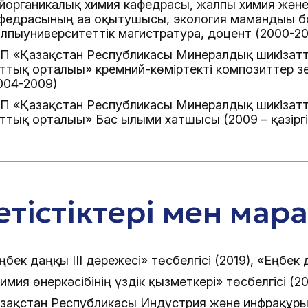
йорганикалық химия кафедрасы, жалпы химия және
федрасының аға оқытушысы, экология мамандығы 
лпыуниверситеттік магистратура, доцент (2000-2
П «Қазақстан Республикасы Минералдық шикізатт
ттық орталығы» кремний-көміртекті композиттер з
004-2009)
П «Қазақстан Республикасы Минералдық шикізатт
ттық орталығы» Бас ғылыми хатшысы (2009 – қазіргі
тістіктері мен мар
ңбек даңқы III дәрежесі» төсбелгісі (2019), «Еңбек 
имия өнеркәсібінің үздік қызметкері» төсбелгісі (20
зақстан Республикасы Индустрия және инфрақұр