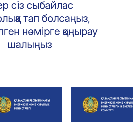
ер сіз сыбайлас
лыққа тап болсаңыз,
лген нөмірге қоңырау
шалыңыз