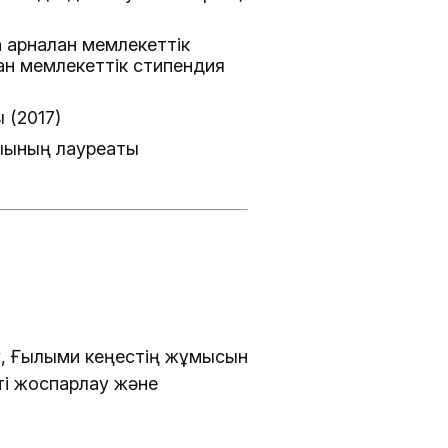
арналған мемлекеттік
ған мемлекеттік стипендия
 (2017)
ығының лауреаты
у, Ғылыми кеңестің жұмысын
і жоспарлау және