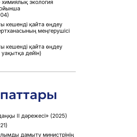
 химиялық экология
бойынша
004)
ы кешенді қайта өңдеу
ертханасының меңгерушісі
ы кешенді қайта өңдеу
 уақытқа дейін)
апаттары
даңқы II дәрежесі» (2025)
21)
ылымды дамыту министрінің