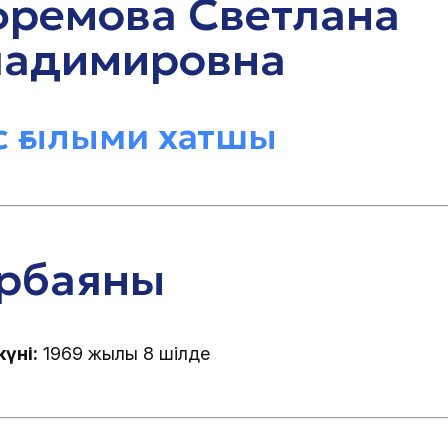
фремова Светлана
ладимировна
с ғылыми хатшы
ірбаяны
күні:
1969 жылғы 8 шілде