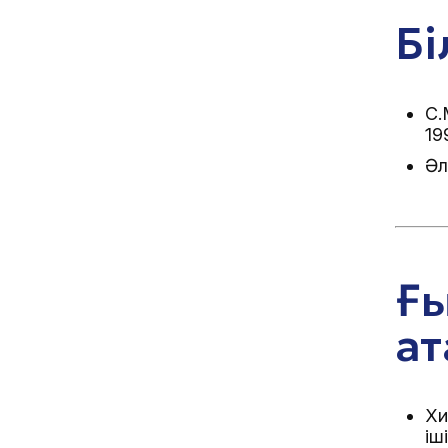
Бі
С.
19
Әл
Ғ
ат
Хи
іш