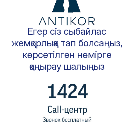
Егер сіз сыбайлас
жемқорлыққа тап болсаңыз,
көрсетілген нөмірге
қоңырау шалыңыз