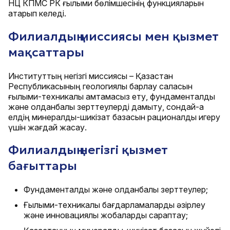
НЦ КПМС РК ғылыми бөлімшесінің функцияларын
атқарып келеді.
Филиалдың миссиясы мен қызмет
мақсаттары
Институттың негізгі миссиясы – Қазақстан
Республикасының геологиялық барлау саласын
ғылыми-техникалық қамтамасыз ету, фундаменталды
және қолданбалы зерттеулерді дамыту, сондай-ақ
елдің минералдық-шикізат базасын рационалды игеру
үшін жағдай жасау.
Филиалдың негізгі қызмет
бағыттары
Фундаменталды және қолданбалы зерттеулер;
Ғылыми-техникалық бағдарламаларды әзірлеу
және инновациялық жобаларды сараптау;