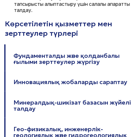
тапсырысты қалыптастыру үшін салалық ақпаратты
талдау.
Көрсетілетін қызметтер мен
зерттеулер түрлері
Фундаменталды және қолданбалы
ғылыми зерттеулер жүргізу
Инновациялық жобаларды сараптау
Минералдық-шикізат базасын жүйелі
талдау
Гео-физикалық, инженерлік-
геологиялық және гидрогеологиялық