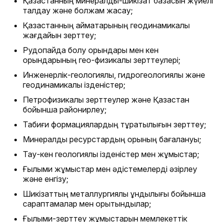
Қазақстанның минералдық-шикізат базасын жүйелі
талдау және болжам жасау;
Қазақстанның аймақтарының геодинамикалық
жағдайын зерттеу;
Рудопайда болу орындары мен кен
орындарының гео-физикалық зерттеулері;
Инженерлік-геологиялық, гидрогеологиялық және
геодинамикалық ізденістер;
Петрофизикалық зерттеулер және Қазақстан
бойынша районирлеу;
Табиғи формациялардың тұрақтылығын зерттеу;
Минералдық ресурстардың қорының бағалануы;
Тау-кен геологиялық ізденістер мен жұмыстар;
Ғылыми жұмыстар мен әдістемелерді әзірлеу
және енгізу;
Шикізаттың металлургиялық құндылығы бойынша
сараптамалар мен қорытындылар;
Ғылыми-зерттеу жұмыстарын мемлекеттік