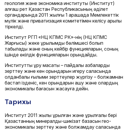
геология және экономика институты (Институт)
алғаш рет Қазақстан Республикасының әділет
органдарында 2011 жылғы 1 қарашада Мемлекеттік
мүлік және приватизация комитетімен келісу арқылы
тіркелді.
Институт РГП «НЦ КПМС РК»-нің (НЦ КПМС
Жарғысы) жеке құрылымдық бөлімшесі болып
табылады және оның кейбір функцияларын, соның
ішінде өкілдік функцияларын орындайды.
Институтты құру мақсаты – пайдалы қазбаларды
зерттеу және кен орындарын игеру саласында
қолданбалы ғылыми зерттеулер жүргізу – болжамнан
бастап ізденіс, кен орындарын ашу және олардың
экономикалық бағасын жасауға дейін.
Тарихы
Институт 2011 жылы құрылған және құрылғалы бері
Қазақстанның минералдық-шикізат базасын гео-
экономикалық зерттеу және болжамдау саласында