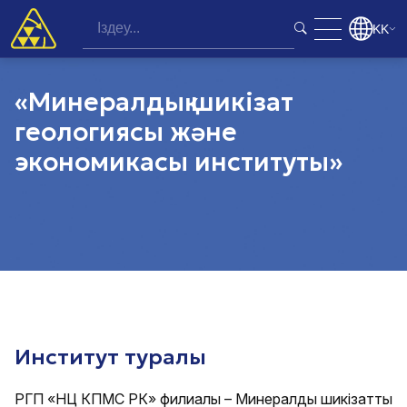
KK
«Минералдық шикізат
геологиясы және
экономикасы институты»
Институт туралы
РГП «НЦ КПМС РК» филиалы – Минералдық шикізатты