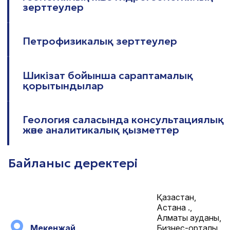
зерттеулер
Петрофизикалық зерттеулер
Шикізат бойынша сараптамалық
қорытындылар
Геология саласында консультациялық
және аналитикалық қызметтер
Байланыс деректері
Қазақстан,
Астана қ.,
Алматы ауданы,
Мекенжай
Бизнес-орталық,