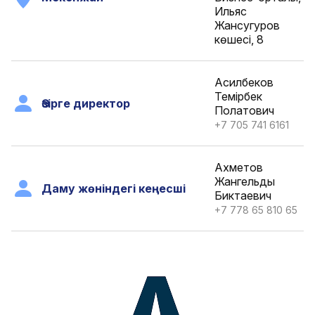
Ильяс
Жансугуров
көшесі, 8
Асилбеков
Темірбек
Әзірге директор
Полатович
+7 705 741 6161
Ахметов
Жангельды
Даму жөніндегі кеңесші
Биктаевич
+7 778 65 810 65