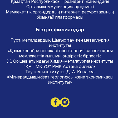
Қазақстан Республикасы Президенті жанындағы
Орталық коммуникациялар қызметі
Мемлекеттік органдардың интернет-ресурстарының
бірыңғай платформасы
Біздің филиалдар
Түсті металдардың Шығыс тау-кен металлургия
институты
«Қазмеханобр» өнеркәсіптік экология саласындағы
мемлекеттік ғылыми-өндірістік бірлестік
Ж. Әбішев атындағы Химия–металлургия институты
"ҚР ПМК ҰО" РМК Астана филиалы
Тау-кен институты. Д. А. Қонаева
«Минералдық шикізат геологиясы және экономикасы
институты»