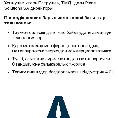
Ұсынушы: Игорь Патрушев, ТМД- дағы Plane
Solutions SA директоры
Панелдік сессия барысында келесі бағыттар
талқыланды:
Тау-кен саласындағы және байытудағы заманауи
технологиялар
Қара металдар мен ферроқорытпалардың
металлургиясы: теориядан коммерциализацияға
Түсті, асыл және сирек металдар металлургиясы:
Отандық және халықаралық тәжірибе
Табиғи ғылымдар бағдарламасы «Индустрия 4.0»