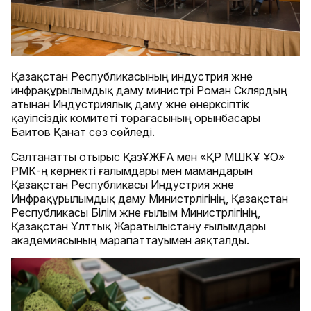
Қазақстан Республикасының индустрия және
инфрақұрылымдық даму министрі Роман Склярдың
атынан Индустриялық даму және өнеркәсіптік
қауіпсіздік комитеті төрағасының орынбасары
Баитов Қанат сөз сөйледі.
Салтанатты отырыс ҚазҰЖҒА мен «ҚР МШКҰ ҰО»
РМК-ң көрнекті ғалымдары мен мамандарын
Қазақстан Республикасы Индустрия және
Инфрақұрылымдық даму Министрлігінің, Қазақстан
Республикасы Бiлiм және ғылым Министрлігінiң,
Қазақстан Ұлттық Жаратылыстану ғылымдары
академиясының марапаттауымен аяқталды.