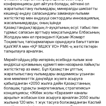
конференциясы деп айтуға болады, өйткені ол
жаратылыстану ғылымдары, минералды шикізатты
кешенді өңдеу саласындағы заманауи ғылыми
жетістіктер мен өңдеуші сектордағы инновациялық
жасалынымдарды, оның ішінде
Қазақстандықтардың әл-ауқатының өсуі: табыс пен
тұрмыс сапасын арттыру мақсатындағы Елбасының
Жолдауы мен ел президенті Қасым-Жомарт
Тоқаевтың тапсырмаларын орындауға бағытталған
ҚазҰЖҒА мен «ҚР МШКҰ ҰО» РМК-ң жетістіктерін
талқылауға арналған.
Мерейтойдың әрбір иегерінің есебінде ғылым және
өндірісші қоғамының құрметі мен назарына лайықты
жетістіктер аз емес. Бұл Қазақстан ұлттық
жаратылыстану ғылымдары академиясы ұсынған
және мемлекеттік деңгейде жүзеге асыруға
қабылданған «2050 жылға дейін Қазақстанның
болашақ тұрақты энергетикалық стратегиясы»
концепциясы; «Жібек жолы «Евразия» каналы
арқылы» жобасын іске асыруға арналған 2050 жылы
жылына 120 млн. т жүк тасуға болжамданған Каспий