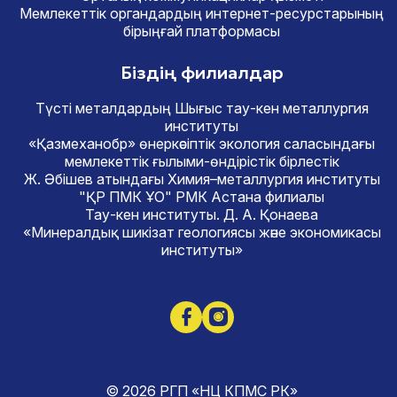
Мемлекеттік органдардың интернет-ресурстарының
бірыңғай платформасы
Біздің филиалдар
Түсті металдардың Шығыс тау-кен металлургия
институты
«Қазмеханобр» өнеркәсіптік экология саласындағы
мемлекеттік ғылыми-өндірістік бірлестік
Ж. Әбішев атындағы Химия–металлургия институты
"ҚР ПМК ҰО" РМК Астана филиалы
Тау-кен институты. Д. А. Қонаева
«Минералдық шикізат геологиясы және экономикасы
институты»
© 2026 РГП «НЦ КПМС РК»