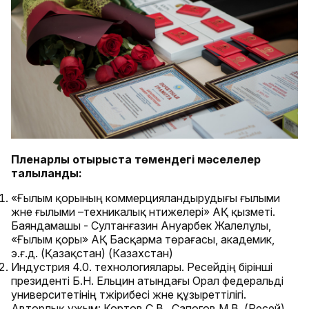
Пленарлық отырыста төмендегі мәселелер
талқыланды:
«Ғылым қорының коммерцияландырудығы ғылыми
және ғылыми –техникалық нәтижелері» АҚ қызметі.
Баяндамашы - Султанғазин Ануарбек Жалелұлы,
«Ғылым қоры» АҚ Басқарма төрағасы, академик,
э.ғ.д. (Қазақстан) (Казахстан)
Индустрия 4.0. технологиялары. Ресейдің бірінші
президенті Б.Н. Ельцин атындағы Орал федеральді
университетінің тәжірибесі және құзыреттілігі.
Авторлық ұжым: Кортов С.В., Сапогов М.В. (Ресей)