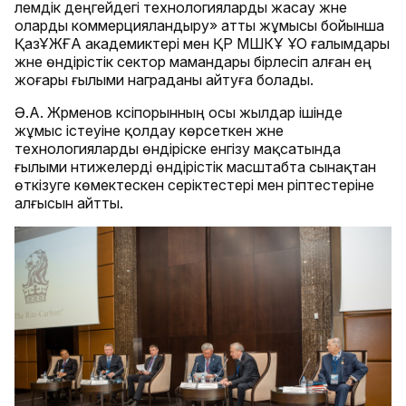
әлемдік деңгейдегі технологияларды жасау және
оларды коммерцияландыру» атты жұмысы бойынша
ҚазҰЖҒА академиктері мен ҚР МШКҰ ҰО ғалымдары
және өндірістік сектор мамандары бірлесіп алған ең
жоғары ғылыми награданы айтуға болады.
Ә.А. Жәрменов кәсіпорынның осы жылдар ішінде
жұмыс істеуіне қолдау көрсеткен және
технологияларды өндіріске енгізу мақсатында
ғылыми нәтижелерді өндірістік масштабта сынақтан
өткізуге көмектескен серіктестері мен әріптестеріне
алғысын айтты.