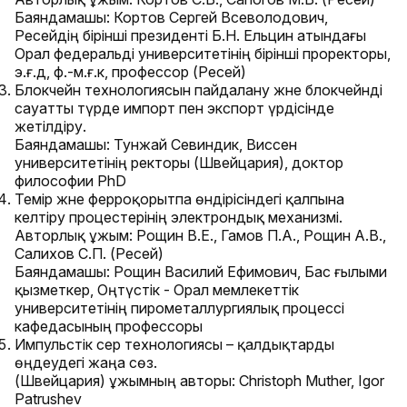
Баяндамашы: Кортов Сергей Всеволодович,
Ресейдің бірінші президенті Б.Н. Ельцин атындағы
Орал федеральді университетінің бірінші проректоры,
э.ғ.д, ф.-м.ғ.к, профессор (Ресей)
Блокчейн технологиясын пайдалану және блокчейнді
сауатты түрде импорт пен экспорт үрдісінде
жетілдіру.
Баяндамашы: Тунжай Севиндик, Виссен
университетінің ректоры (Швейцария), доктор
философии PhD
Темір және ферроқорытпа өндірісіндегі қалпына
келтіру процестерінің электрондық механизмі.
Авторлық ұжым: Рощин В.Е., Гамов П.А., Рощин А.В.,
Салихов С.П. (Ресей)
Баяндамашы: Рощин Василий Ефимович, Бас ғылыми
қызметкер, Оңтүстік - Орал мемлекеттік
университетінің пирометаллургиялық процессі
кафедасының профессоры
Импульстік әсер технологиясы – қалдықтарды
өңдеудегі жаңа сөз.
(Швейцария) ұжымның авторы: Christoph Muther, Igor
Patrushev