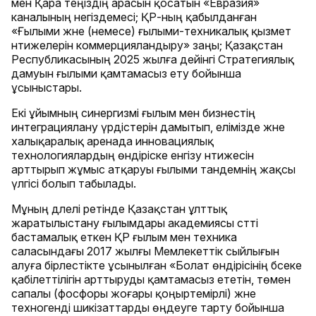
мен Қара теңіздің арасын қосатын «Евразия»
каналының негіздемесі; ҚР-ның қабылданған
«Ғылыми және (немесе) ғылыми-техникалық қызмет
нәтижелерін коммерцияландыру» заңы; Қазақстан
Республикасының 2025 жылға дейінгі Стратегиялық
дамуын ғылыми қамтамасыз ету бойынша
ұсыныстары.
Екі ұйымның синергизмі ғылым мен бизнестің
интеграциялану үрдістерін дамытып, елімізде және
халықаралық аренада инновациялық
технологиялардың өндіріске енгізу нәтижесін
арттырып жұмыс атқаруы ғылыми тандемнің жақсы
үлгісі болып табылады.
Мұның дәлелі ретінде Қазақстан ұлттық
жаратылыстану ғылымдары академиясы сәтті
бастамалық еткен ҚР ғылым мен техника
саласындағы 2017 жылғы Мемлекеттік сыйлығын
алуға бірлестікте ұсынылған «Болат өндірісінің бәсеке
қабілеттілігін арттыруды қамтамасыз ететін, төмен
сапалы (фосфоры жоғары қоңыртемірлі) және
техногенді шикізаттарды өңдеуге тарту бойынша