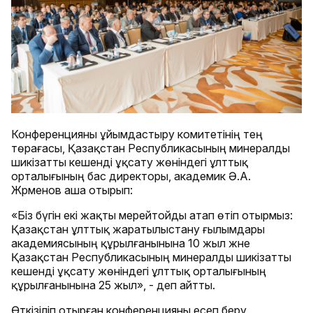
Конференцияны ұйымдастыру комитетінің тең
төрағасы, Қазақстан Республикасының минералды
шикізатты кешенді ұқсату жөніндегі ұлттық
орталығының бас директоры, академик Ә.А.
Жәрменов аша отырып:
«Біз бүгін екі жақты мерейтойды атап өтіп отырмыз:
Қазақстан ұлттық жаратылыстану ғылымдары
академиясының құрылғанынына 10 жыл және
Қазақстан Республикасының минералды шикізатты
кешенді ұқсату жөніндегі ұлттық орталығының
құрылғанынына 25 жыл», - деп айтты.
Өткізіліп отырған конференцияны есеп беру