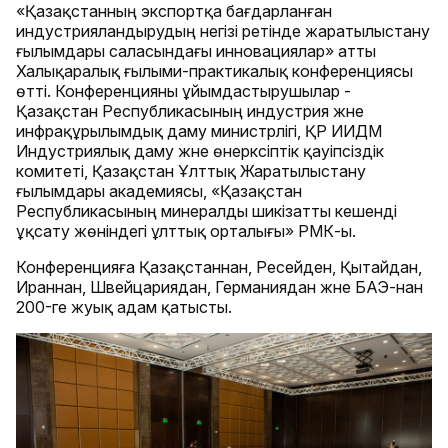
«Қазақстанның экспортқа бағдарланған
индустрияландырудың негізі ретінде жаратылыстану
ғылымдары саласындағы инновациялар» атты
Халықаралық ғылыми-практикалық конференциясы
өтті. Конференцияны ұйымдастырушылар -
Қазақстан Республикасының индустрия және
инфрақұрылымдық даму министрлігі, ҚР ИИДМ
Индустриялық даму және өнеркәсіптік қауіпсіздік
комитеті, Қазақстан Ұлттық Жаратылыстану
ғылымдары академиясы, «Қазақстан
Республикасының минералды шикізатты кешенді
ұқсату жөніндегі ұлттық орталығы» РМК-ы.
Конференцияға Қазақстаннан, Ресейден, Қытайдан,
Ираннан, Швейцариядан, Германиядан және БАЭ-нан
200-ге жуық адам қатысты.