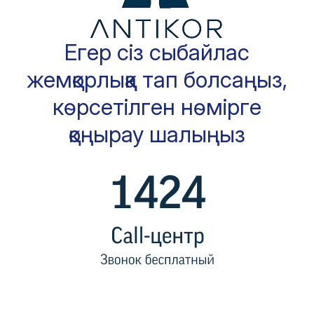
Егер сіз сыбайлас
жемқорлыққа тап болсаңыз,
көрсетілген нөмірге
қоңырау шалыңыз