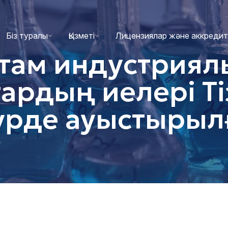
Біз туралы
Қызметі
Лицензиялар және аккреди
стам индустриялы
ардың иелері Ті
үрде ауыстырыл