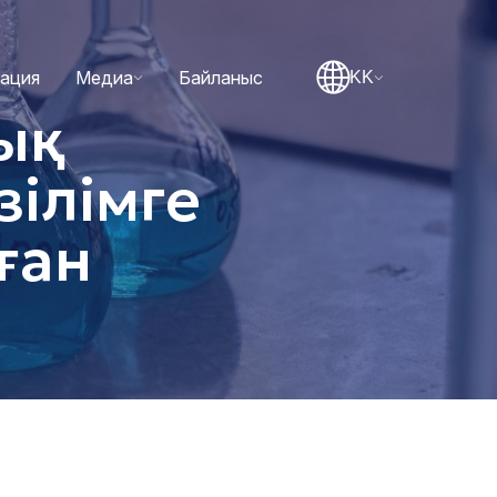
тация
Медиа
Байланыс
KK
қ
зілімге
ған