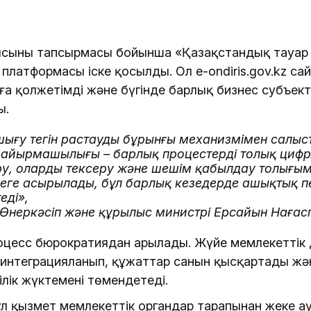
ының тапсырмасы бойынша «Қазақстандық тауар өн
қ платформасы іске қосылды. Ол e-ondiris.gov.kz с
 қолжетімді және бүгінде барлық бизнес субъекті
ы.
шығу тегін растаудың бұрынғы механизмімен салы
сты айырмашылығы – барлық процестердің толық ци
еру, оларды тексеру және шешім қабылдау толығы
еге асырылады, бұл барлық кезеңдерде ашықтық 
еді»,
Р Өнеркәсіп және құрылыс министрі Ерсайын Нағас
роцесс бюрократиядан арылады. Жүйе мемлекеттік
интеграцияланып, құжаттар санын қысқартады жә
ілік жүктемені төмендетеді.
ұл қызмет мемлекеттік органдар тарапынан жеке а