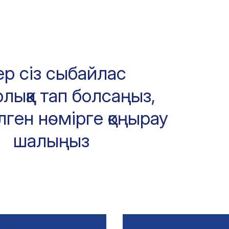
ер сіз сыбайлас
лыққа тап болсаңыз,
лген нөмірге қоңырау
шалыңыз