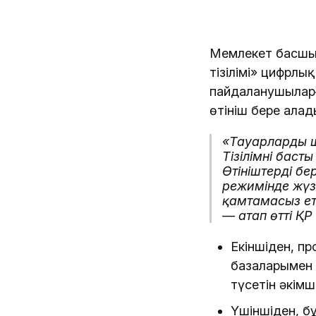
Мемлекет басшыс
тізілімі» цифрлы
пайдаланушыларға
өтініш бере алад
«Тауарлардың 
Тізілімнің ба
Өтініштерді б
режимінде жүз
қамтамасыз ет
— атап өтті Қ
Екіншіден, п
базаларымен 
түсетін әкімш
Үшіншіден, б