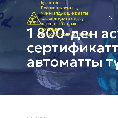
Қазақстан
Республикасының
минералдық шикізатты
кешенді қайта өңдеу
жөніндегі Ұлттық
1 800-ден а
орталығы
Қазақстан Республикасы
сертификатт
автоматты т