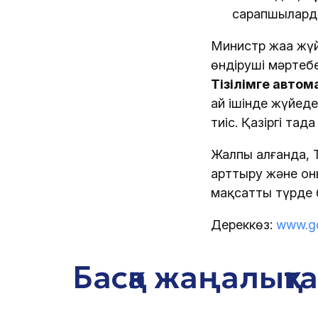
сарапшыларды 
Министр жаңа жүй
өндіруші мәртеб
Тізілімге авто
ай ішінде жүйед
тиіс. Қазіргі таң
Жалпы алғанда, 
арттыру және он
мақсатты түрде 
Дереккөз:
www.g
Басқа жаңалықт