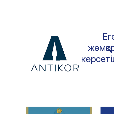
Ег
жемқор
көрсеті