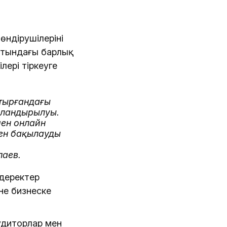
дірушілерінің
айтындағы барлық
лері тіркеуге
стырғандағы
фрландырылуы.
мен онлайн
пен бақылауды
паев.
 деректер
не бизнеске
удиторлар мен