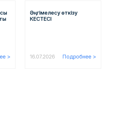
асы
Әңгімелесу өткізу
ты
КЕСТЕСІ
ее >
16.07.2026
Подробнее >