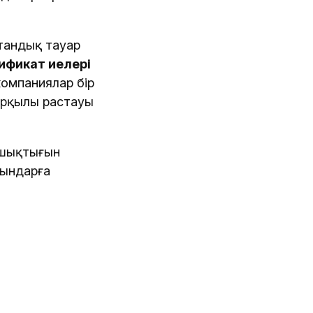
стандық тауар
ификат иелері
компаниялар бір
 арқылы растауы
ашықтығын
рындарға