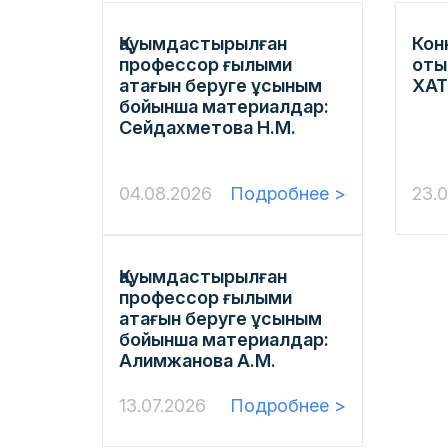
Қауымдастырылған
Кон
профессор ғылыми
оты
атағын беруге ұсыным
ХА
бойынша материалдар:
Сейдахметова Н.М.
04.08.2026
Подробнее >
23.0
Қауымдастырылған
профессор ғылыми
атағын беруге ұсыным
бойынша материалдар:
Алимжанова А.М.
13.07.2026
Подробнее >