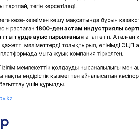
тартпай, тегін көрсетіледі.
еге кезең-кезеңімен көшу мақсатында бұрын қазақ
есін растаған
1800-ден астам индустриялық серт
матты түрде ауыстырылғанын
атап өтті. Аталған 
е қажетті мәліметтерді толықтырып, өтінімді ЭЦП
да платформада мыңға жуық компания тіркелген.
Тізілім мемлекеттік қолдаудың нысаналылығы мен 
ы нақты өндірістік қызметпен айналысатын кәсіпо
бағыттау үшін құрылды.
ov.kz
ар