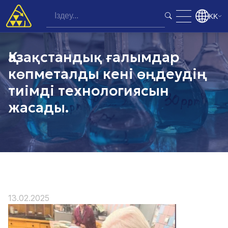
KK
Қазақстандық ғалымдар
көпметалды кені өңдеудің
тиімді технологиясын
жасады.
13.02.2025