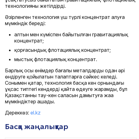
технологияны жетілдірді.
Әзірленген технология үш түрлі концентрат алуға
мүмкіндік береді:
алтын мен күміспен байытылған гравитациялық
концентрат;
қорғасындық флотациялық концентрат;
мыстық флотациялық концентрат.
Барлық осы өнімдер бағалы металдарды одан әрі
өндіруге қойылатын талаптарға сәйкес келеді.
Сонымен қатар, технология басқа кен орнындағы
ұқсас типтегі кендерді қайта өңдеуге жарамды, бұл
Қазақстанның тау-кен саласын дамытуға жаңа
мүмкіндіктер ашады.
Дереккөз:
el.kz
Басқа жаңалықтар