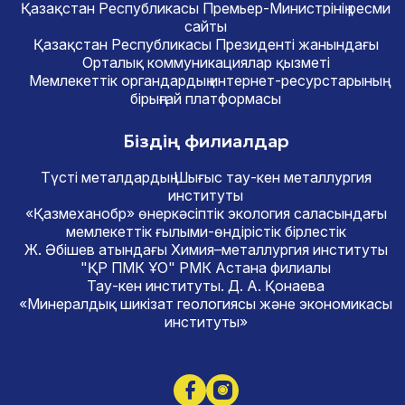
Қазақстан Республикасы Премьер-Министрінің ресми
сайты
Қазақстан Республикасы Президенті жанындағы
Орталық коммуникациялар қызметі
Мемлекеттік органдардың интернет-ресурстарының
бірыңғай платформасы
Біздің филиалдар
Түсті металдардың Шығыс тау-кен металлургия
институты
«Қазмеханобр» өнеркәсіптік экология саласындағы
мемлекеттік ғылыми-өндірістік бірлестік
Ж. Әбішев атындағы Химия–металлургия институты
"ҚР ПМК ҰО" РМК Астана филиалы
Тау-кен институты. Д. А. Қонаева
«Минералдық шикізат геологиясы және экономикасы
институты»