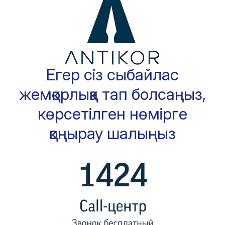
Егер сіз сыбайлас
жемқорлыққа тап болсаңыз,
көрсетілген нөмірге
қоңырау шалыңыз