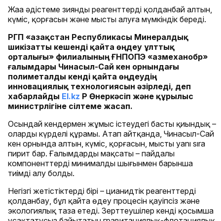
Жаңа әдістеме зиянды реагенттерді қолданбай алтын,
күміс, қорғасын және мысты алуға мүмкіндік береді.
РГП «Қазақстан Республикасы Минералдық
шикізатты кешенді қайта өңдеу ұлттық
орталығы» филиалының ҒНПОПЭ «Қазмеханобр»
ғалымдары Чинасыл-Сай кен орнындағы
полиметалды кенді қайта өңдеудің
инновациялық технологиясын әзірледі, деп
хабарлайды
El.kz
ҚР Өнеркәсіп және құрылыс
министрлігіне сілтеме жасап.
Осындай кендермен жұмыс істеудегі басты қиындық –
олардың күрделі құрамы. Атап айтқанда, Чинасыл-Сай
кен орнында алтын, күміс, қорғасын, мыстың yanı sıra
пирит бар. Ғалымдардың мақсаты – пайдалы
компоненттерді минималды шығынмен барынша
тиімді алу болды.
Негізгі жетістіктердің бірі – цианидтік реагенттерді
қолданбау, бұл қайта өңдеу процесін қауіпсіз және
экологиялық таза етеді. Зерттеушілер кенді қосымша
ұсақтатусыз байытатын гравитациялық-флотациялық