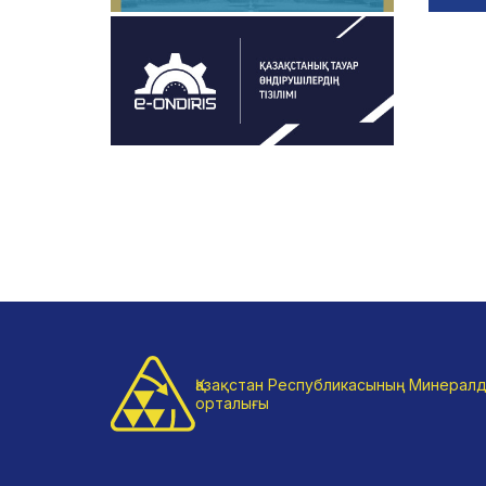
Қазақстан Республикасының Минералд
орталығы