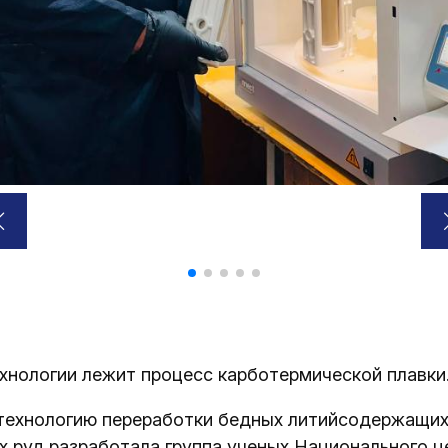
ехнологии лежит процесс карботермической плавки
технологию переработки бедных литийсодержащи
 руд разработала группа ученых Национального ц