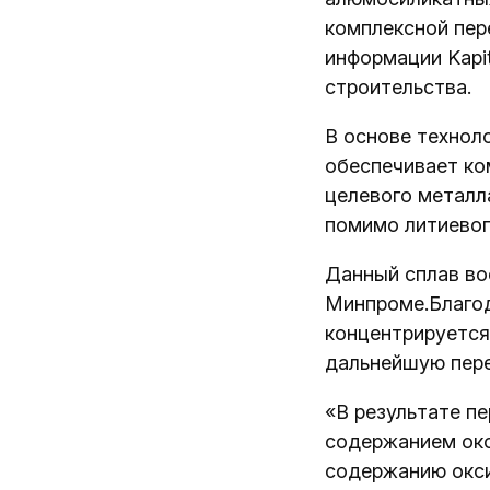
комплексной пер
информации Kapi
строительства.
В основе технол
обеспечивает ко
целевого металл
помимо литиевог
Данный сплав во
Минпроме.Благод
концентрируется
дальнейшую пере
«В результате п
содержанием окс
содержанию окси