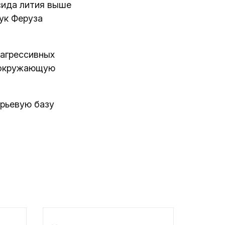
сида лития выше
ук Феруза
 агрессивных
а окружающую
ырьевую базу