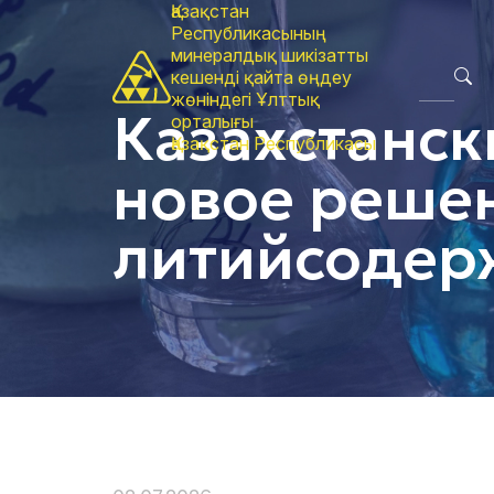
Қазақстан
Республикасының
минералдық шикізатты
кешенді қайта өңдеу
жөніндегі Ұлттық
Казахстанск
орталығы
Қазақстан Республикасы
новое решен
литийсодер