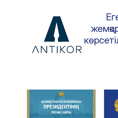
Ег
жемқор
көрсеті