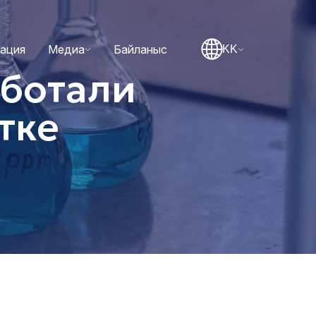
тация
Медиа
Байланыс
KK
аботали
тке