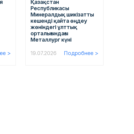
я
Қазақстан
Республикасы
Минералдық шикізатты
кешенді қайта өңдеу
жөніндегі ұлттық
орталығындағы
Металлург күні
ее >
19.07.2026
Подробнее >