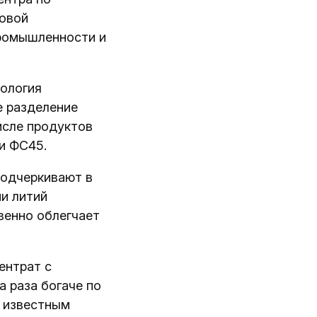
ловой
промышленности и
нология
е разделение
исле продуктов
и ФС45.
подчеркивают в
и литий
венно облегчает
ентрат с
а раза богаче по
о известным