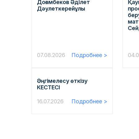
Доғамбеков Əділет
Қау
Дəулеткерейұлы
про
бер
мат
Сей
07.08.2026
Подробнее >
04.
Әңгімелесу өткізу
КЕСТЕСІ
16.07.2026
Подробнее >