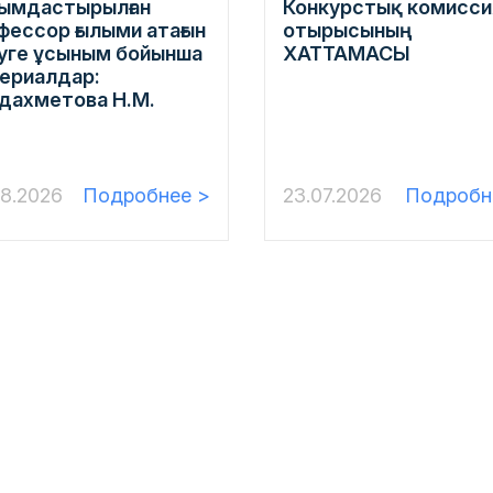
ымдастырылған
Конкурстық комисси
фессор ғылыми атағын
отырысының
уге ұсыным бойынша
ХАТТАМАСЫ
ериалдар:
дахметова Н.М.
08.2026
Подробнее >
23.07.2026
Подробн