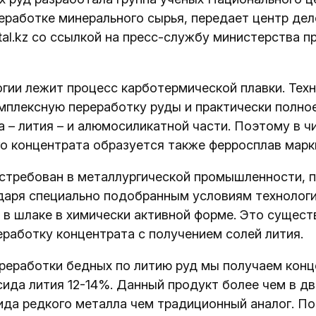
еработке минерального сырья, передает центр де
tal.kz со ссылкой на пресс-службу министерства 
огии лежит процесс карботермической плавки. Тех
мплексную переработку руды и практически полно
а – лития – и алюмосиликатной части. Поэтому в ч
о концентрата образуется также ферросплав марк
стребован в металлургической промышленности, 
аря специально подобранным условиям технологи
 в шлаке в химически активной форме. Это сущест
работку концентрата с получением солей лития.
ереработки бедных по литию руд мы получаем конц
ида лития 12-14%. Данный продукт более чем в дв
да редкого металла чем традиционный аналог. П