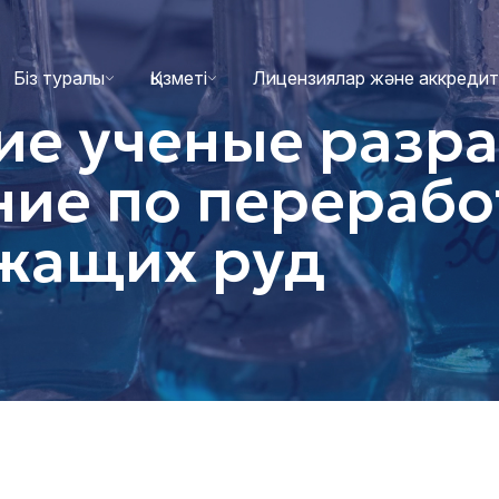
Біз туралы
Қызметі
Лицензиялар және аккреди
ие ученые разр
ие по перерабо
жащих руд