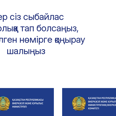
ер сіз сыбайлас
лыққа тап болсаңыз,
лген нөмірге қоңырау
шалыңыз