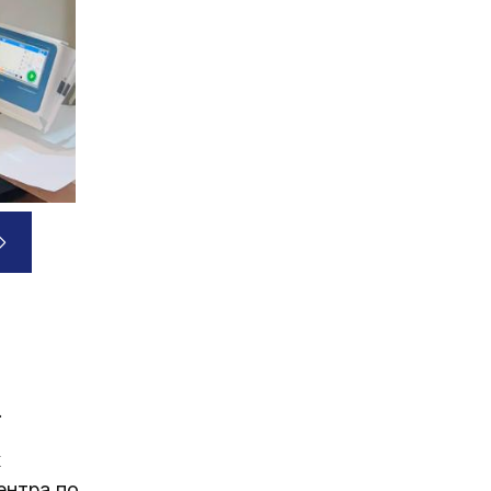
.
х
ентра по