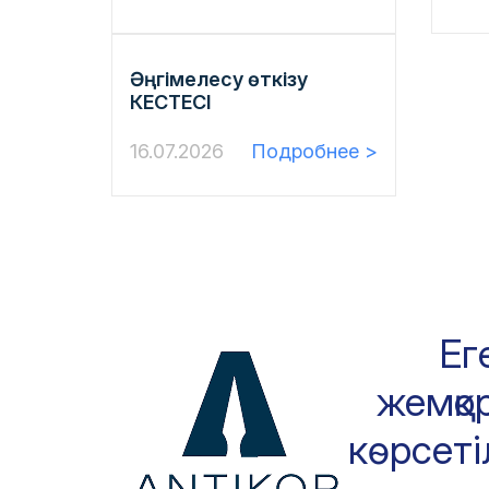
Әңгімелесу өткізу
КЕСТЕСІ
16.07.2026
Подробнее >
Ег
жемқор
көрсеті