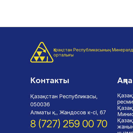
Қазақстан Республикасының Минералд
орталығы
Контакты
Ақп
Қазақ
Қазақстан Республикасы,
ресми
050036
Қазақ
Алматы қ., Жандосов к-сі, 67
Минис
Қазақ
8 (727) 259 00 70
жанын
қызме