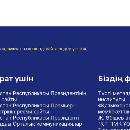
ық шикізатты кешенді қайта өңдеу ұлттық
арат үшін
Біздің 
стан Республикасы Президентінің
Түсті метал
 сайты
институты
стан Республикасы Премьер-
«Қазмеханоб
трінің ресми сайты
мемлекеттік 
стан Республикасы Президенті
Ж. Әбішев а
дағы Орталық коммуникациялар
"ҚР ПМК ҰО
ті
Тау-кен инс