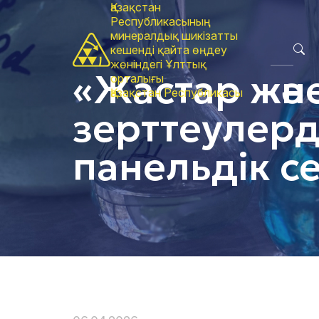
Қазақстан
Республикасының
минералдық шикізатты
кешенді қайта өңдеу
жөніндегі Ұлттық
«Жастар жән
орталығы
Қазақстан Республикасы
зерттеулерде
панельдік с