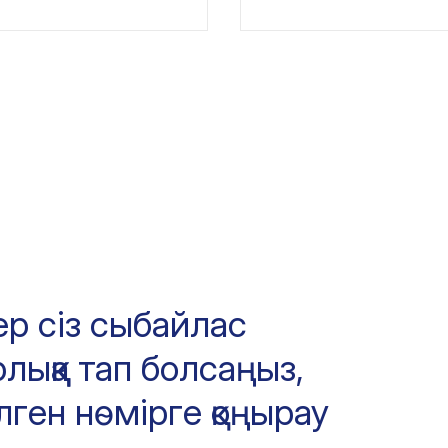
ер сіз сыбайлас
лыққа тап болсаңыз,
лген нөмірге қоңырау