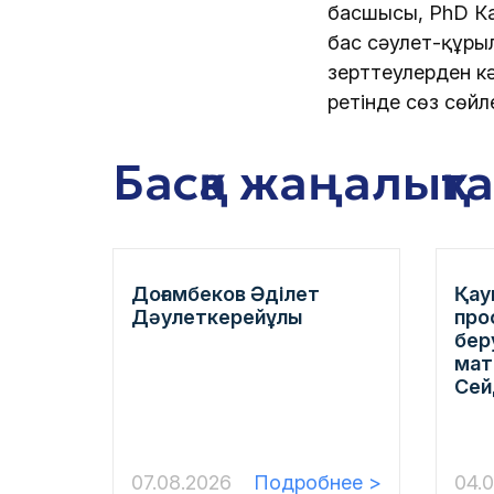
басшысы, PhD Ка
бас сәулет-құры
зерттеулерден кә
ретінде сөз сөйле
Басқа жаңалықт
Доғамбеков Əділет
Қау
Дəулеткерейұлы
про
бер
мат
Сей
07.08.2026
Подробнее >
04.