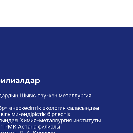
филиалдар
дардың Шығыс тау-кен металлургия
р» өнеркәсіптік экология саласындағы
ғылыми-өндірістік бірлестік
тындағы Химия–металлургия институты
" РМК Астана филиалы
титуты. Д. А. Қонаева