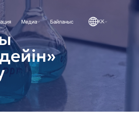
тация
Медиа
Байланыс
KK
қы
 дейін»
у