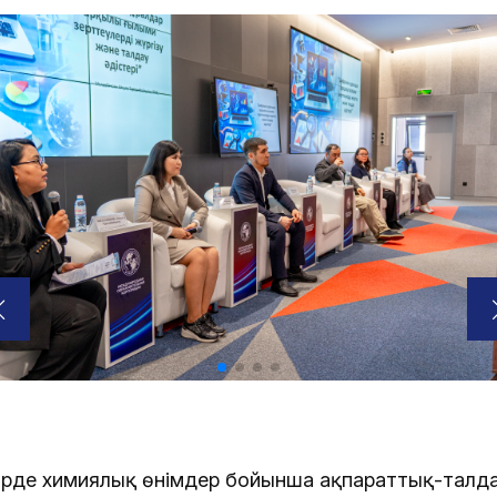
уірде химиялық өнімдер бойынша ақпараттық-талд