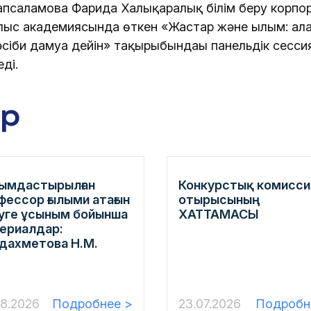
псаламова Фарида Халықаралық білім беру корпо
лыс академиясында өткен «Жастар және ғылым: ал
сіби дамуға дейін» тақырыбындағы панельдік сесси
ді.
ар
ымдастырылған
Конкурстық комисси
фессор ғылыми атағын
отырысының
уге ұсыным бойынша
ХАТТАМАСЫ
ериалдар:
дахметова Н.М.
08.2026
Подробнее >
23.07.2026
Подробн