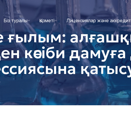
Біз туралы
Қызметі
Лицензиялар және аккреди
е ғылым: алғаш
н кәсіби дамуға
ессиясына қатыс