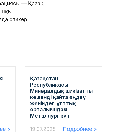
рациясы — Қазақ
ғашқы
яда спикер
я
Қазақстан
Республикасы
Минералдық шикізатты
кешенді қайта өңдеу
жөніндегі ұлттық
орталығындағы
Металлург күні
ее >
19.07.2026
Подробнее >