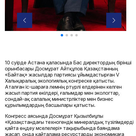
10 сәуірде Астана қаласында Бас директордың бірінші
орынбасары Досмұрат Айтқұлов Қазақстанның
«Байтақ» жасылдар партиясы ұйымдастырған V
Халықаралық экологиялық конгреске қатысты.
Аталған іс-шараға әлемнің әртүрлі елдерінен келген
жасыл партия өкілдері, ғалымдар мен экологтар,
сондай-ақ салалық министрліктер мен бизнес
құрылымдардың басшылары қатысты.
Конгресс аясында Досмұрат Қызылбиұлы
«Қазақстандағы техногендік минералдық түзілімдерді
қайта өңдеу мәселелері» тақырыбында баяндама
жасап, онда қайталама ресурстарды экономикаға