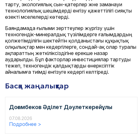
тарту, экологиялық сын-қатерлер және заманауи
технологиялық шешімдерді енгізу қажеттілігі сияқты
өзекті мәселелерді көтерді.
Баяндамада ғылыми зерттеулер жүргізу үшін
техногендік-минералдық түзілімдерге ғалымдардың
қолжетімділігін шектейтін қолданыстағы құқықтық
олқылықтар мен кедергілерге, сондай-ақ олар туралы
ақпараттың жеткіліксіздігіне ерекше назар
аударылды. Бұл факторлар инвестициялар тартуды
тежеп, техногендік қалдықтарды өнеркәсіптік
айналымға тиімді енгізуге кедергі келтіреді.
Басқа жаңалықтар
Доғамбеков Əділет Дəулеткерейұлы
07.08.2026
Подробнее >