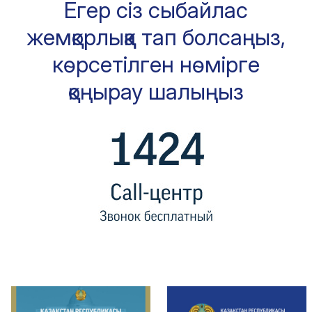
Егер сіз сыбайлас
жемқорлыққа тап болсаңыз,
көрсетілген нөмірге
қоңырау шалыңыз