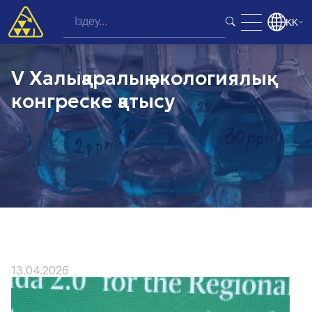
KK
V Халықаралық экологиялық
конгреске қатысу
13.04.2026