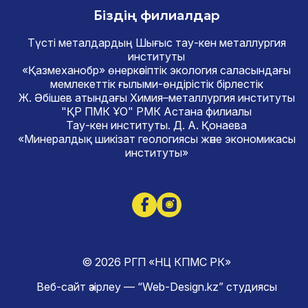
Біздің филиалдар
Түсті металдардың Шығыс тау-кен металлургия
институты
«Қазмеханобр» өнеркәсіптік экология саласындағы
мемлекеттік ғылыми-өндірістік бірлестік
Ж. Әбішев атындағы Химия–металлургия институты
"ҚР ПМК ҰО" РМК Астана филиалы
Тау-кен институты. Д. А. Қонаева
«Минералдық шикізат геологиясы және экономикасы
институты»
© 2026 РГП «НЦ КПМС РК»
Веб-сайт әзірлеу — “Web-Design.kz” студиясы