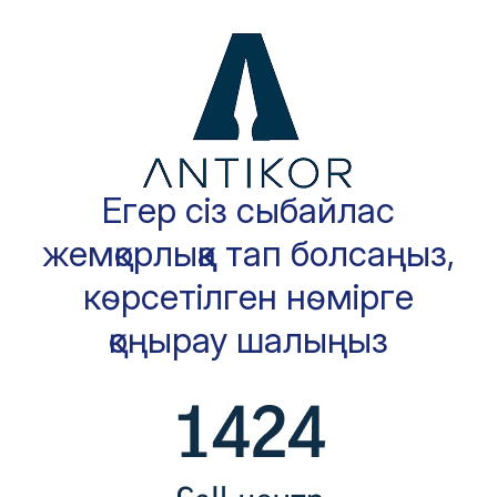
Егер сіз сыбайлас
жемқорлыққа тап болсаңыз,
көрсетілген нөмірге
қоңырау шалыңыз