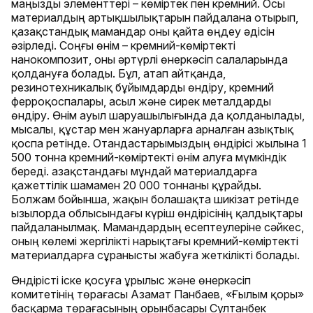
маңызды элементтері – көміртек пен кремний. Осы
материалдың артықшылықтарын пайдалана отырып,
қазақстандық мамандар оны қайта өңдеу әдісін
әзірледі. Соңғы өнім – кремний-көміртекті
нанокомпозит, оны әртүрлі өнеркәсіп салаларында
қолдануға болады. Бұл, атап айтқанда,
резинотехникалық бұйымдарды өндіру, кремний
ферроқоспалары, асыл және сирек металдарды
өндіру. Өнім ауыл шаруашылығында да қолданылады,
мысалы, құстар мен жануарларға арналған азықтық
қоспа ретінде. Отандастарымыздың өндірісі жылына 1
500 тонна кремний-көміртекті өнім алуға мүмкіндік
береді. Қазақстандағы мұндай материалдарға
қажеттілік шамамен 20 000 тоннаны құрайды.
Болжам бойынша, жақын болашақта шикізат ретінде
Қызылорда облысындағы күріш өндірісінің қалдықтары
пайдаланылмақ. Мамандардың есептеулеріне сәйкес,
оның көлемі жергілікті нарықтағы кремний-көміртекті
материалдарға сұранысты жабуға жеткілікті болады.
Өндірісті іске қосуға Құрылыс және өнеркәсіп
комитетінің төрағасы Азамат Панбаев, «Ғылым қоры»
басқарма төрағасының орынбасары Султанбек