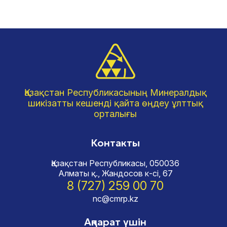
Қазақстан Республикасының Минералдық
шикізатты кешенді қайта өңдеу ұлттық
орталығы
Контакты
Қазақстан Республикасы, 050036
Алматы қ., Жандосов к-сі, 67
8 (727) 259 00 70
nc@cmrp.kz
Ақпарат үшін