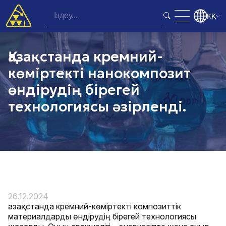
KK
Қазақстанда кремний-
көміртекті нанокомпозит
өндірудің бірегей
технологиясы әзірленді.
26.12.2024
Қазақстанда кремний-көміртекті композиттік
материалдарды өндірудің бірегей технологиясы