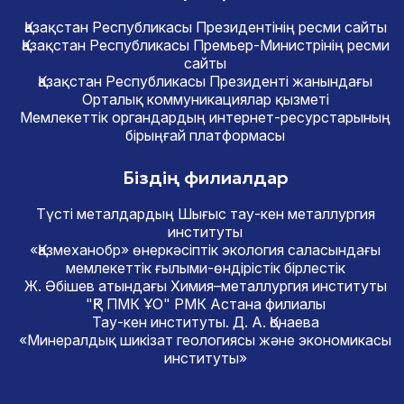
Қазақстан Республикасы Президентінің ресми сайты
Қазақстан Республикасы Премьер-Министрінің ресми
сайты
Қазақстан Республикасы Президенті жанындағы
Орталық коммуникациялар қызметі
Мемлекеттік органдардың интернет-ресурстарының
бірыңғай платформасы
Біздің филиалдар
Түсті металдардың Шығыс тау-кен металлургия
институты
«Қазмеханобр» өнеркәсіптік экология саласындағы
мемлекеттік ғылыми-өндірістік бірлестік
Ж. Әбішев атындағы Химия–металлургия институты
"ҚР ПМК ҰО" РМК Астана филиалы
Тау-кен институты. Д. А. Қонаева
«Минералдық шикізат геологиясы және экономикасы
институты»