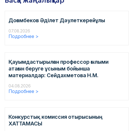
Басқа жаңалықтар
Доғамбеков Əділет Дəулеткерейұлы
07.08.2026
Подробнее >
Қауымдастырылған профессор ғылыми
атағын беруге ұсыным бойынша
материалдар: Сейдахметова Н.М.
04.08.2026
Подробнее >
Конкурстық комиссия отырысының
ХАТТАМАСЫ