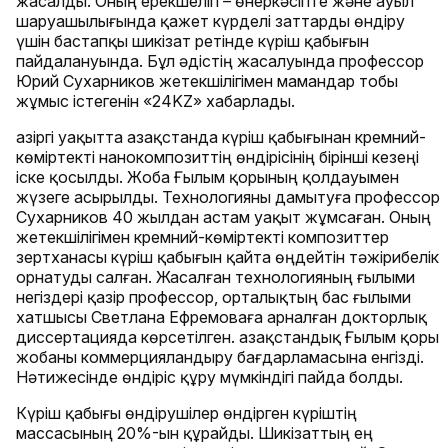
жасалды. Оның ерекшелігі – өнеркәсіпте және ауыл
шаруашылығында қажет күрделі заттарды өндіру
үшін бастапқы шикізат ретінде күріш қабығын
пайдалануында. Бұл әдістің жасалуында профессор
Юрий Сухарников жетекшілігімен мамандар тобы
жұмыс істегенін «24KZ» хабарлады.
Қазіргі уақытта Қазақстанда күріш қабығынан кремний-
көміртекті нанокомпозиттің өндірісінің бірінші кезеңі
іске қосылды. Жоба Ғылым қорының қолдауымен
жүзеге асырылды. Технологияны дамытуға профессор
Сухарников 40 жылдан астам уақыт жұмсаған. Оның
жетекшілігімен кремний-көміртекті композиттер
зертханасы күріш қабығын қайта өңдейтін тәжірибелік
орнатуды салған. Жасалған технологияның ғылыми
негіздері қазір профессор, орталықтың бас ғылыми
хатшысы Светлана Ефремоваға арналған докторлық
диссертацияда көрсетілген. Қазақстандық Ғылым қоры
жобаны коммерцияландыру бағдарламасына енгізді.
Нәтижесінде өндіріс құру мүмкіндігі пайда болды.
Күріш қабығы өндірушілер өндірген күріштің
массасының 20%-ын құрайды. Шикізаттың ең