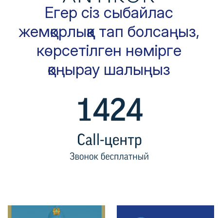
Егер сіз сыбайлас
жемқорлыққа тап болсаңыз,
көрсетілген нөмірге
қоңырау шалыңыз