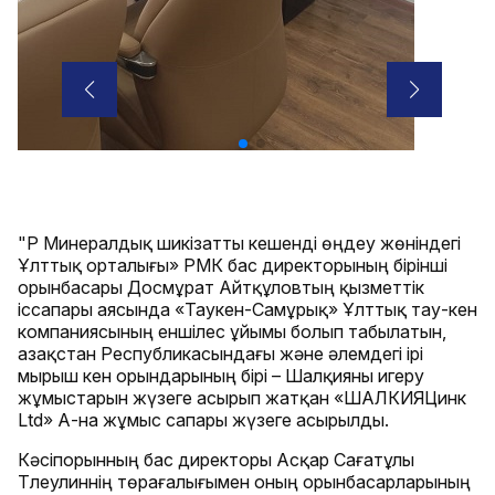
"ҚР Минералдық шикізатты кешенді өңдеу жөніндегі
Ұлттық орталығы» РМК бас директорының бірінші
орынбасары Досмұрат Айтқұловтың қызметтік
іссапары аясында «Таукен-Самұрық» Ұлттық тау-кен
компаниясының еншілес ұйымы болып табылатын,
Қазақстан Республикасындағы және әлемдегі ірі
мырыш кен орындарының бірі – Шалқияны игеру
жұмыстарын жүзеге асырып жатқан «ШАЛКИЯЦинк
Ltd» АҚ-на жұмыс сапары жүзеге асырылды.
Кәсіпорынның бас директоры Асқар Сағатұлы
Тлеулиннің төрағалығымен оның орынбасарларының