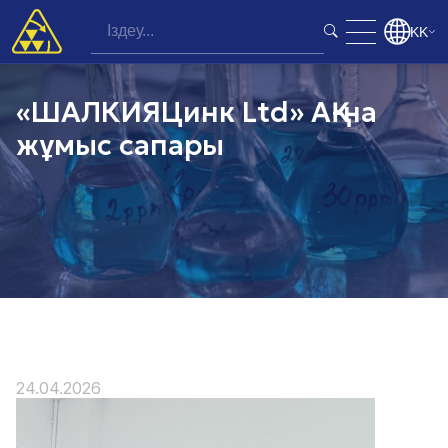
KK
«ШАЛКИЯЦинк Ltd» АҚ-на
жұмыс сапары
24.04.2026