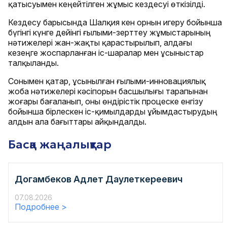
қатысуымен кеңейтілген жұмыс кездесуі өткізілді.
Кездесу барысында Шалқия кен орнын игеру бойынша
бүгінгі күнге дейінгі ғылыми-зерттеу жұмыстарының
нәтижелері жан-жақты қарастырылып, алдағы
кезеңге жоспарланған іс-шаралар мен ұсыныстар
талқыланды.
Сонымен қатар, ұсынылған ғылыми-инновациялық
жоба нәтижелері кәсіпорын басшылығы тарапынан
жоғары бағаланып, оны өндірістік процеске енгізу
бойынша бірлескен іс-қимылдарды ұйымдастырудың
алдын ала бағыттары айқындалды.
Басқа жаңалықтар
Догамбеков Адлет Даулеткереевич
07.08.2026
Подробнее >