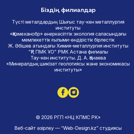
Біздің филиалдар
Түсті металдардың Шығыс тау-кен металлургия
институты
«Қазмеханобр» өнеркәсіптік экология саласындағы
мемлекеттік ғылыми-өндірістік бірлестік
Ж. Әбішев атындағы Химия–металлургия институты
"ҚР ПМК ҰО" РМК Астана филиалы
Тау-кен институты. Д. А. Қонаева
«Минералдық шикізат геологиясы және экономикасы
институты»
© 2026 РГП «НЦ КПМС РК»
Веб-сайт әзірлеу — “Web-Design.kz” студиясы