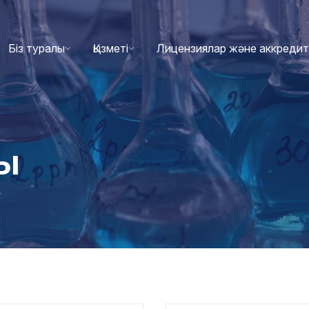
Біз туралы
Қызметі
Лицензиялар және аккреди
лы