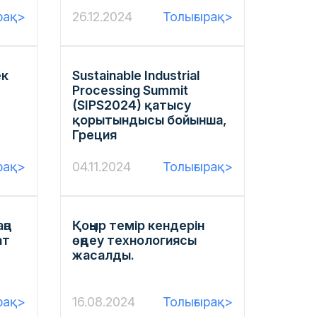
рақ>
26.12.2024
Толығырақ>
ек
Sustainable Industrial
Processing Summit
(SIPS2024) қатысу
қорытындысы бойынша,
Греция
рақ>
04.11.2024
Толығырақ>
ңа
Қоңыр темір кендерін
ат
өңдеу технологиясы
жасалды.
рақ>
16.08.2024
Толығырақ>