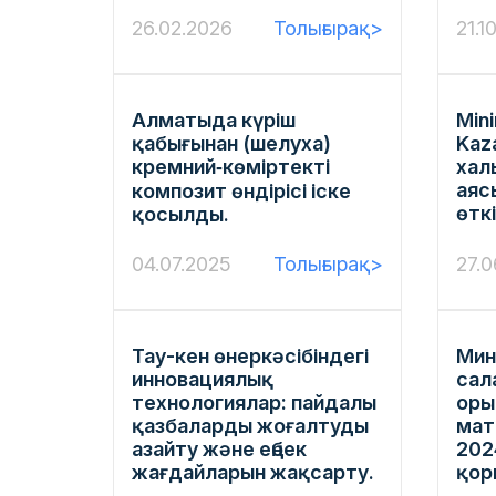
26.02.2026
Толығырақ>
21.1
Алматыда күріш
Min
қабығынан (шелуха)
Kaz
кремний‑көміртекті
хал
аяс
композит өндірісі іске
өткі
қосылды.
04.07.2025
Толығырақ>
27.0
Тау-кен өнеркәсібіндегі
Мин
инновациялық
сал
технологиялар: пайдалы
оры
қазбаларды жоғалтуды
мат
азайту және еңбек
202
жағдайларын жақсарту.
қор