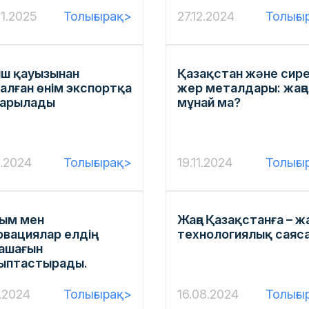
1.2025
Толығырақ>
27.12.2024
Толығы
іш қауызынан
Қазақстан және сир
алған өнім экспортқа
жер металдары: жаңа
арылады
мұнай ма?
1.2024
Толығырақ>
19.11.2024
Толығы
ым мен
Жаңа Қазақстанға – жа
овациялар елдің
технологиялық саяс
ашағын
ыптастырады.
0.2024
Толығырақ>
16.08.2024
Толығы