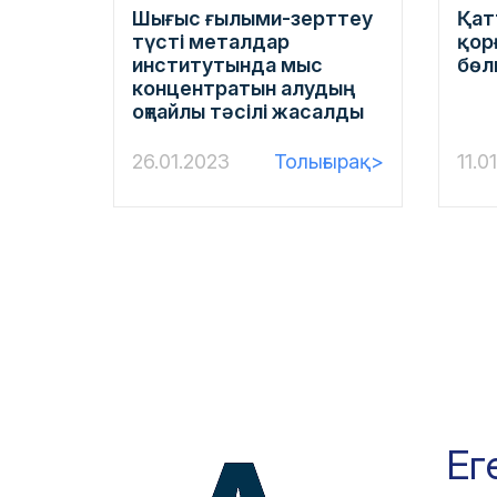
Шығыс ғылыми-зерттеу
Қат
түсті металдар
қор
институтында мыс
бөл
концентратын алудың
оңтайлы тәсілі жасалды
26.01.2023
Толығырақ>
11.0
Ег