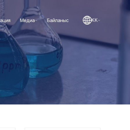
тация
Медиа
Байланыс
KK