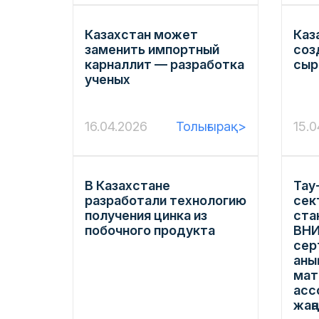
Казахстан может
Каз
заменить импортный
соз
карналлит — разработка
сыр
ученых
16.04.2026
Толығырақ>
15.0
В Казахстане
Тау
разработали технологию
сек
получения цинка из
ста
побочного продукта
ВНИ
сер
аны
мат
асс
жаң