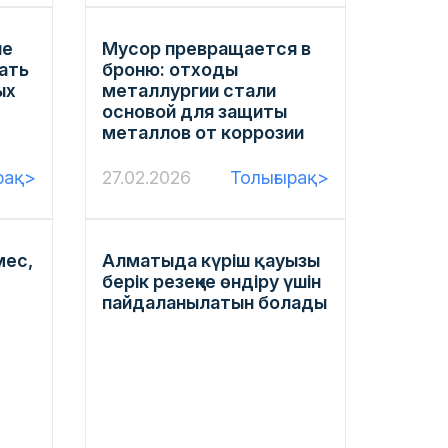
ые
Мусор превращается в
ать
броню: отходы
ых
металлургии стали
основой для защиты
металлов от коррозии
рақ>
27.02.2026
Толығырақ>
мес,
Алматыда күріш қауызы
берік резеңке өндіру үшін
пайдаланылатын болады