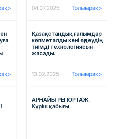
рақ>
04.07.2025
Толығырақ>
ген
Қазақстандық ғалымдар
уға
көпметалды кені өңдеудің
тиімді технологиясын
ы
жасады.
рақ>
13.02.2025
Толығырақ>
АРНАЙЫ РЕПОРТАЖ:
І
Күріш қабығы