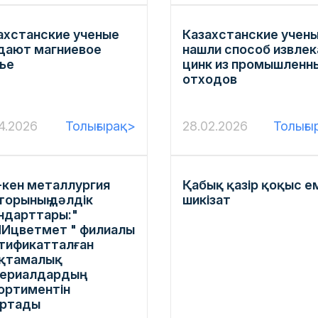
ахстанские ученые
Казахстанские учен
дают магниевое
нашли способ извлек
ье
цинк из промышленн
отходов
4.2026
Толығырақ>
28.02.2026
Толығы
-кен металлургия
Қабық қазір қоқыс е
торының дәлдік
шикізат
ндарттары:"
Ицветмет " филиалы
тификатталған
қтамалық
ериалдардың
ортиментін
артады