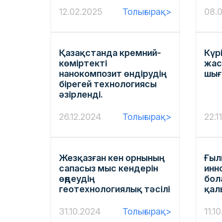
12.02.2025
Толығырақ>
08.0
Қазақстанда кремний-
Күр
көміртекті
жас
нанокомпозит өндірудің
шығ
бірегей технологиясы
әзірленді.
26.12.2024
Толығырақ>
22.1
Жезқазған кен орнының
Ғыл
сапасыз мыс кендерін
инн
өңдеудің
бол
геотехнологиялық тәсілі
қал
31.10.2024
Толығырақ>
11.1