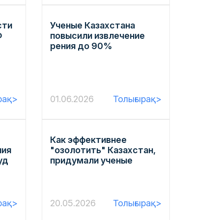
сти
Ученые Казахстана
Ф
повысили извлечение
рения до 90%
рақ>
01.06.2026
Толығырақ>
Как эффективнее
ния
"озолотить" Казахстан,
уд
придумали ученые
рақ>
20.05.2026
Толығырақ>