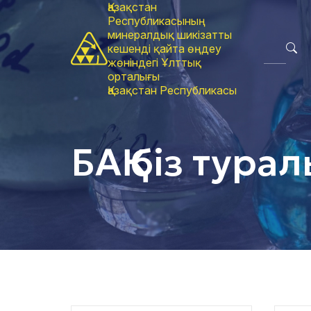
Қазақстан
Республикасының
минералдық шикізатты
кешенді қайта өңдеу
жөніндегі Ұлттық
орталығы
Қазақстан Республикасы
БАҚ біз тура