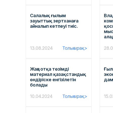
Салалық ғылым
Вла
зауыттық зертханаға
ком
айналып кетпеуі тиіс.
қос
мыс
ала
13.08.2024
Толығырақ>
28.
Жаңа отқа төзімді
Ғыл
материал қазақстандық
эко
өндіріске енгізілетін
дам
болады
10.04.2024
Толығырақ>
15.0