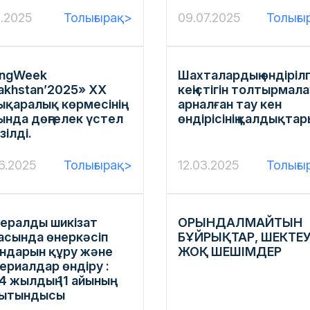
0.2025
Толығырақ>
09.07.2025
Толығы
ingWeek
Шахталардың өндіріл
akhstan’2025» ХХ
кеңістігін толтырмала
ықаралық көрмесінің
арналған тау кен
ында дөңгелек үстел
өндірісінің қалдықтар
зілді.
6.2025
Толығырақ>
12.03.2025
Толығы
ералды шикізат
ОРЫНДАЛМАЙТЫН
асында өнеркәсіп
БҰЙРЫҚТАР, ШЕКТЕУ
ндарын құру және
ЖОҚ ШЕШІМДЕР
ериалдар өндіру :
4 жылдың 11 айының
ытындысы