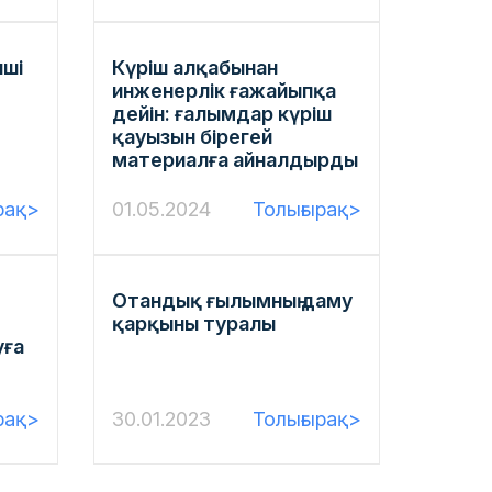
нші
Күріш алқабынан
инженерлік ғажайыпқа
дейін: ғалымдар күріш
қауызын бірегей
материалға айналдырды
рақ>
01.05.2024
Толығырақ>
Отандық ғылымның даму
қарқыны туралы
уға
рақ>
30.01.2023
Толығырақ>