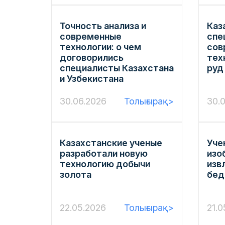
Точность анализа и
Каз
современные
спе
технологии: о чем
сов
договорились
тех
специалисты Казахстана
руд
и Узбекистана
30.06.2026
Толығырақ>
30.
Казахстанские ученые
Уче
разработали новую
изо
технологию добычи
изв
золота
бед
22.05.2026
Толығырақ>
21.0