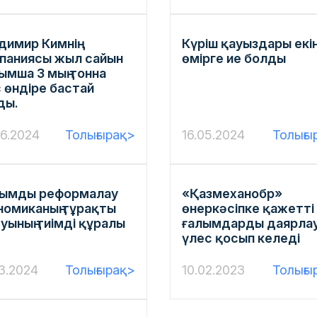
димир Кимнің
Күріш қауыздары екі
паниясы жыл сайын
өмірге ие болды
ымша 3 мың тонна
 өндіре бастай
ды.
06.2024
Толығырақ>
16.05.2024
Толығы
ымды реформалау
«Қазмеханобр»
номиканың тұрақты
өнеркәсіпке қажетті
уының тиімді құралы
ғалымдарды даярла
үлес қосып келеді
3.2024
Толығырақ>
10.02.2023
Толығы