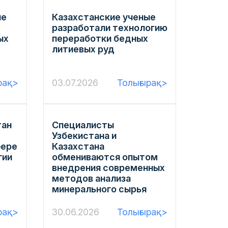
ые
Казахстанские ученые
разработали технологию
ых
переработки бедных
литиевых руд
рақ>
03.07.2026
Толығырақ>
тан
Специалисты
Узбекистана и
фере
Казахстана
гии
обмениваются опытом
внедрения современных
методов анализа
минерального сырья
рақ>
30.06.2026
Толығырақ>