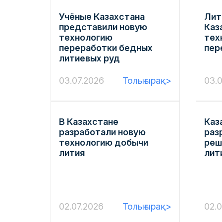
Учёные Казахстана
Лит
представили новую
Каз
технологию
тех
переработки бедных
пер
литиевых руд
03.07.2026
Толығырақ>
03.
В Казахстане
Каз
разработали новую
раз
технологию добычи
реш
лития
лит
02.07.2026
Толығырақ>
02.0