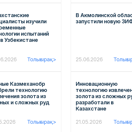
ахстанские
В Акмолинской обла
циалисты изучили
запустили новую ЗИ
ременные
нологии испытаний
 в Узбекистане
06.2026
Толығырақ>
25.06.2026
Толығы
ные Казмеханобр
Инновационную
брели технологию
технологию извлече
лечения золота из
золота из сложных р
ных и сложных руд
разработали в
Казахстане
5.2026
Толығырақ>
21.05.2026
Толығы