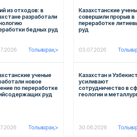
ий из отходов: в
Казахстанские учен
ахстане разработали
совершили прорыв в
нологию
переработке литиев
еработки бедных руд
руд
07.2026
Толығырақ>
03.07.2026
Толығы
ахстанские ученые
Казахстан и Узбекис
работали новое
усиливают
ение по переработке
сотрудничество в с
ийсодержащих руд
геологии и металлур
7.2026
Толығырақ>
30.06.2026
Толығы