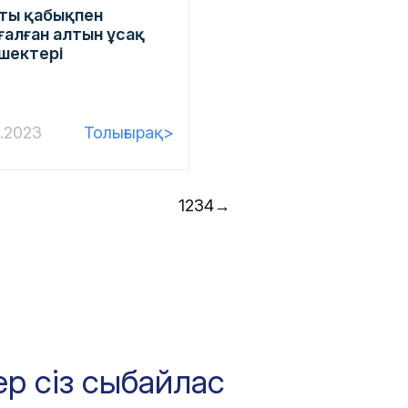
ты қабықпен
ғалған алтын ұсақ
шектері
1.2023
Толығырақ>
1
2
3
4
→
ер сіз сыбайлас